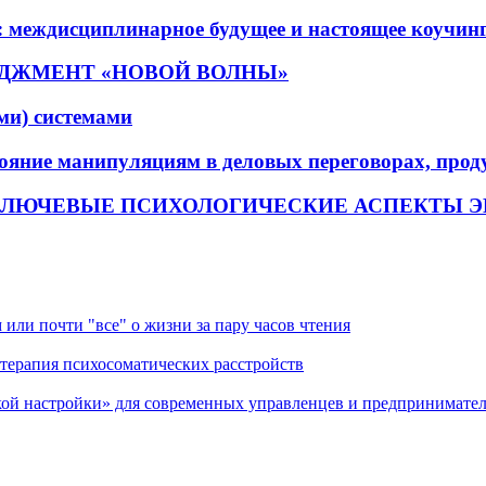
 междисциплинарное будущее и настоящее коучинг
ДЖМЕНТ «НОВОЙ ВОЛНЫ»
ми) системами
яние манипуляциям в деловых переговорах, прод
КЛЮЧЕВЫЕ ПСИХОЛОГИЧЕСКИЕ АСПЕКТЫ 
очти "все" о жизни за пару часов чтения
пия психосоматических расстройств
стройки» для современных управленцев и предпринимател