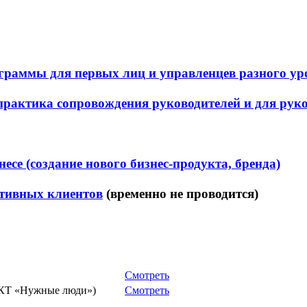
раммы для первых лиц и управленцев разного ур
 практика сопровождения руководителей и для рук
есе (создание нового бизнес-продукта, бренда)
ативных клиентов
(временно не проводится)
Смотреть
 ВКТ «Нужные люди»)
Смотреть