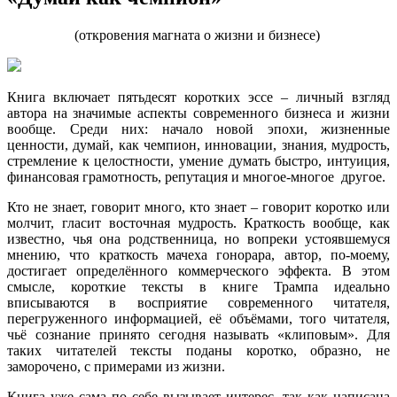
(откровения магната о жизни и бизнесе)
Книга включает пятьдесят коротких эссе – личный взгляд
автора на значимые аспекты современного бизнеса и жизни
вообще. Среди них: начало новой эпохи, жизненные
ценности, думай, как чемпион, инновации, знания, мудрость,
стремление к целостности, умение думать быстро, интуиция,
финансовая грамотность, репутация и многое-многое другое.
Кто не знает, говорит много, кто знает – говорит коротко или
молчит, гласит восточная мудрость. Краткость вообще, как
известно, чья она родственница, но вопреки устоявшемуся
мнению, что краткость мачеха гонорара, автор, по-моему,
достигает определённого коммерческого эффекта. В этом
смысле, короткие тексты в книге Трампа идеально
вписываются в восприятие современного читателя,
перегруженного информацией, её объёмами, того читателя,
чьё сознание принято сегодня называть «клиповым». Для
таких читателей тексты поданы коротко, образно, не
заморочено, с примерами из жизни.
Книга уже сама по себе вызывает интерес, так как написана