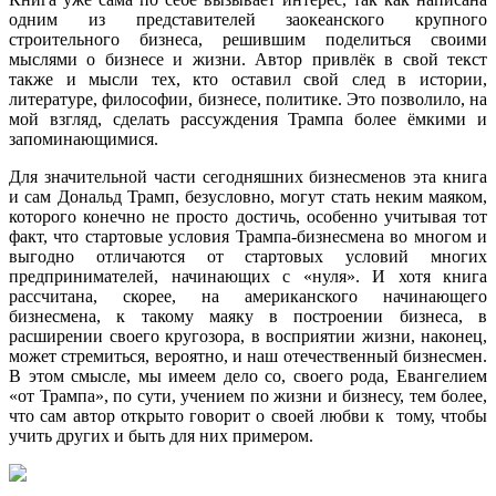
одним из представителей заокеанского крупного
строительного бизнеса, решившим поделиться своими
мыслями о бизнесе и жизни. Автор привлёк в свой текст
также и мысли тех, кто оставил свой след в истории,
литературе, философии, бизнесе, политике. Это позволило, на
мой взгляд, сделать рассуждения Трампа более ёмкими и
запоминающимися.
Для значительной части сегодняшних бизнесменов эта книга
и сам Дональд Трамп, безусловно, могут стать неким маяком,
которого конечно не просто достичь, особенно учитывая тот
факт, что стартовые условия Трампа-бизнесмена во многом и
выгодно отличаются от стартовых условий многих
предпринимателей, начинающих с «нуля». И хотя книга
рассчитана, скорее, на американского начинающего
бизнесмена, к такому маяку в построении бизнеса, в
расширении своего кругозора, в восприятии жизни, наконец,
может стремиться, вероятно, и наш отечественный бизнесмен.
В этом смысле, мы имеем дело со, своего рода, Евангелием
«от Трампа», по сути, учением по жизни и бизнесу, тем более,
что сам автор открыто говорит о своей любви к тому, чтобы
учить других и быть для них примером.