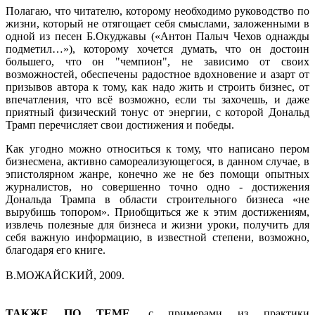
Полагаю, что читателю, которому необходимо руководство по
жизни, который не отягощает себя смыслами, заложенными в
одной из песен Б.Окуджавы («Антон Палыч Чехов однажды
подметил…»), которому хочется думать, что он достоин
большего, что он "чемпион", не зависимо от своих
возможностей, обеспечены радостное вдохновение и азарт от
призывов автора к тому, как надо жить и строить бизнес, от
впечатления, что всё возможно, если ты захочешь, и даже
приятный физический тонус от энергии, с которой Дональд
Трамп перечисляет свои достижения и победы.
Как угодно можно относиться к тому, что написано пером
бизнесмена, активно самореализующегося, в данном случае, в
эпистолярном жанре, конечно же не без помощи опытных
журналистов, но совершенно точно одно - достижения
Дональда Трампа в области строительного бизнеса «не
вырубишь топором». Приобщиться же к этим достижениям,
извлечь полезные для бизнеса и жизни уроки, получить для
себя важную информацию, в известной степени, возможно,
благодаря его книге.
В.МОЖАЙСКИЙ,
2009.
ТАКЖЕ ПО ТЕМЕ
, с примерами из практики