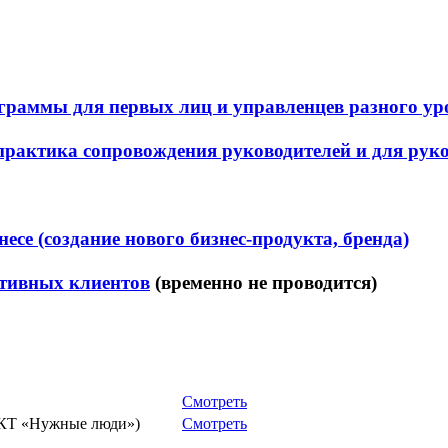
раммы для первых лиц и управленцев разного ур
 практика сопровождения руководителей и для рук
есе (создание нового бизнес-продукта, бренда)
ативных клиентов
(временно не проводится)
Смотреть
 ВКТ «Нужные люди»)
Смотреть