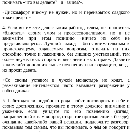
понимать «что вы делаете?» и «зачем?».
«Дискомфорт никому не нужен, но и переизбыток сладкого
тоже вреден!»
4. Если вы имеете дело с таким работодателем, не торопитесь
«блистать» своим умом и профессионализмом, но и не
занимайте при этом позицию «ничего из себя не
представляющего». Лучший выход – быть внимательным к
происходящему, задаваемым вопросам, отвечать на них
спокойно, точно и лаконично, без лишних умствований, тем
более неуместных споров и выяснений «кто прав». Давайте
какие-либо дополнительные пояснения и информацию, когда
их просят давать.
«Со своим уставом в чужой монастырь не ходят, а
размахивание интеллектом часто вызывает раздражение у
собеседника»
5. Работодатели подобного рода любят поговорить о себе и
своих достижениях, проявите к этому должное внимание и
уважение, если увидите по его поведению (взгляд,
направленный к вам вопрос, открытое приглашение к беседе),
ожидание какой-либо вашей реакции, поддержите разговор,
показывая тем самым, что вы понимаете, о чём он говорит и