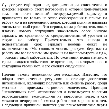
Существует ещё один вид дискриминации соискателей, о
котором, вероятно, стоит поговорить и который примечателен
тем, что носит неявный, непредсказуемый характер и
проявляется не только на этапе собеседования и приёма на
работу, но и на временном отрезке, который принято называть
«испытательный срок». Это период, когда работодатель может
платить новому сотруднику значительно более низкую
зарплату, по сравнению со среднерыночным её уровнем за
такую же работу. Примечательно, что иногда в
испытательный срок зарплата вообще может не
выплачиваться: «Мы слишком многим рискуем, беря вас на
работу, мы вас не знаем, мы должны на вас посмотреть и т.д.»,
- говорит такой работодатель. По окончании испытательного
срока находятся «объективные причины», по которым нового
сотрудника увольняют, и его сменяет следующий.
Причин такому положению дел несколько. Известно, что
оборот «человеческих ресурсов» в столице достаточно
интенсивный, желающих получить или сменить работу среди
местных и приезжих огромное количество. Принцип
"незаменимых нет" использовался и используется многими
работодателями, экономящими на заработной плате, а сам
механизм непрерывной смены работников хорошо отлажен.
Следующей причиной является уже психологические черты