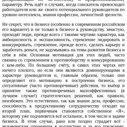
параметру. Речь идёт о случаях, когда соискатель превосходит
работодателя или же своего потенциального руководителя по
уровню интеллекта, знания профессии, личностной зрелости.
Не секрет, что в бизнесе (особенно в современном российском
его варианте) и не только в бизнесе к руководству, зачастую,
приходят люди, прежде всего с такими чертами характера, как
амбициозность и экспансивность, стремление лидировать и
конкурировать, стремление, прежде всего, сделать карьеру и
заработать деньги, не задумываясь на темы развития бизнеса и
себя в нём. Основная мотивация для этих людей, часто
связана со стремлением к противоборству и конкурированию
с кем-либо. По большому счёту, в самих этих чертах нет
ничего плохого, но если они являются доминирующими в
характере руководителя и, главным образом, только они
определяют его мотивацию в построении бизнеса, его
ситуативные (часто противоречивые) действия, то выбор и
принятие также противоречивых малоэффективных (в
лучшем случае!) стратегических решений, как правило,
неизбежен. Это естественно, так как знание дела, профессии,
способность к продуктивному сотрудничеству отходят на
второй план, первичным становится собственное «Я»,
которому уже подчиняется всё остальное, в том числе и задачи
бизнеса. В этом случае, рано или поздно страдает всё -
человеческие отношения в коллективе и за его пределами,