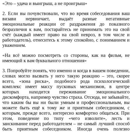
«Это – удача и выигрыш, а не проигрыш»
2. Если вы почувствовали, что во время собеседования ваш
визави нервничает, выдаёт разные негативные
эмоциональные реакции от раздражения до показного
безразличия к вам, постарайтесь не принимать это на свой
счёт (каждый имеет право на свой невроз, в том числе и
работодатель), отнеситесь к этому спокойно, с пониманием и
уважением.
«На всё можно посмотреть со стороны, как на фильм, не
имеющий к вам буквального отношения»
3. Попробуйте понять, что именно и когда в вашем поведении,
словах могло вызвать у него такую реакцию – это, скорее
всего, «зона риска», подобного рода психологический
комплекс имеет массу пусковых механизмов, в центре
которых находится переживание эмоционального
дискомфорта, например чувство страха. Отсюда, не забывайте,
что каким бы вы ни были умным и профессиональным, вы
можете быть ещё к тому же и приятным собеседником, с
которым, прежде всего, интересно комфортно общаться. При
этом, поведение по типу «чего изволите», лесть и
заискивание перед работодателем – не самый лучший способ
быть приятным собеседником. Иногда очень полезно