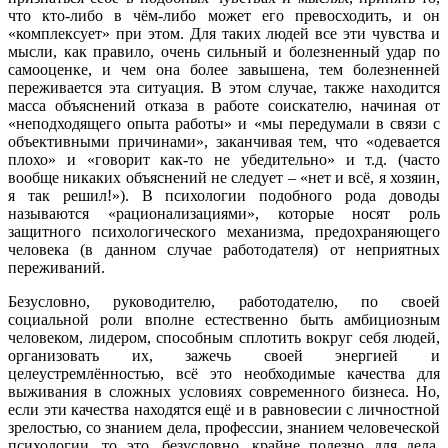
что кто-либо в чём-либо может его превосходить, и он
«комплексует» при этом. Для таких людей все эти чувства и
мысли, как правило, очень сильный и болезненный удар по
самооценке, и чем она более завышена, тем болезненней
переживается эта ситуация. В этом случае, также находится
масса объяснений отказа в работе соискателю, начиная от
«неподходящего опыта работы» и «мы передумали в связи с
объективными причинами», заканчивая тем, что «одевается
плохо» и «говорит как-то не убедительно» и т.д. (часто
вообще никаких объяснений не следует – «нет и всё, я хозяин,
я так решил!»). В психологии подобного рода доводы
называются «рационализациями», которые носят роль
защитного психологического механизма, предохраняющего
человека (в данном случае работодателя) от неприятных
переживаний.
Безусловно, руководителю, работодателю, по своей
социальной роли вполне естественно быть амбициозным
человеком, лидером, способным сплотить вокруг себя людей,
организовать их, зажечь своей энергией и
целеустремлённостью, всё это необходимые качества для
выживания в сложных условиях современного бизнеса. Но,
если эти качества находятся ещё и в равновесии с личностной
зрелостью, со знанием дела, профессии, знанием человеческой
психологии, то это, безусловно, крайне полезно для дела.