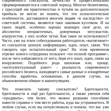
современного соискателя, личностно и профессионально
сформировавшегося в советский период. Многие бизнесмены,
с присущей им практичностью и чутьём на дополнительную
прибыль не могли не понять, что эти психологические
особенности, доставшиеся многим людям «в наследство» от
советской системы, являются таки лакомым кусочком. И на
таких людей, особенно хорошо знающих своё дело, но
абсолютно непрактичных, доверчивых энтузиастов-
альтруистов, у них особое чутьё. Как такое не использовать!?
Часто, уже на этапе собеседования работодатель «вытягивает»
из соискателя ценную информацию, идеи, опыт, связи. Что
говорить про испытательный срок? На этом временном
отрезке нового сотрудника пользуют «по полной программе»,
после чего избавляются от него, беря его опыт, идеи, связи на
вооружение. Подобного рода шпионаж или, проще,
«интеллектуальный рэкет» - реальность современного
российского бизнеса, находящего самые разные и изощрённые
способы заработка, основанные, в данном случае, на
обыкновенном обмане и манипуляциях.
Что пожелать такому соискателю? Бдительности,
бдительности и ещё раз бдительности, а также умения себя
«продавать», тем более, что можно разными способами
навести справки о том месте работы, куда вы устраиваетесь. В
любом случае, если вы почувствовали и поняли, что вас уже