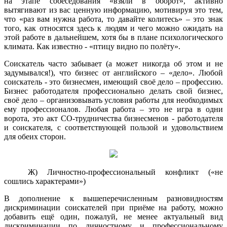
на этапе собеседования «взяли в оборот», активно
вытягивают из вас ценную информацию, мотивируя это тем,
что «раз вам нужна работа, то давайте колитесь» – это знак
того, как относятся здесь к людям и чего можно ожидать на
этой работе в дальнейшем, хотя бы в плане психологического
климата. Как известно - «птицу видно по полёту».
Соискатель часто забывает (а может никогда об этом и не
задумывался!), что бизнес от английского – «дело». Любой
соискатель - это бизнесмен, имеющий своё дело – профессию.
Бизнес работодателя профессионально делать свой бизнес,
своё дело – организовывать условия работы для необходимых
ему профессионалов. Любая работа – это не игра в одни
ворота, это акт СО-трудничества бизнесменов - работодателя
и соискателя, с соответствующей пользой и удовольствием
для обеих сторон.
Ж) Личностно-профессиональный конфликт («не
сошлись характерами»)
В дополнение к вышеперечисленным разновидностям
дискриминации соискателей при приёме на работу, можно
добавить ещё один, пожалуй, не менее актуальный вид
дискриминации по личностному и профессиональному