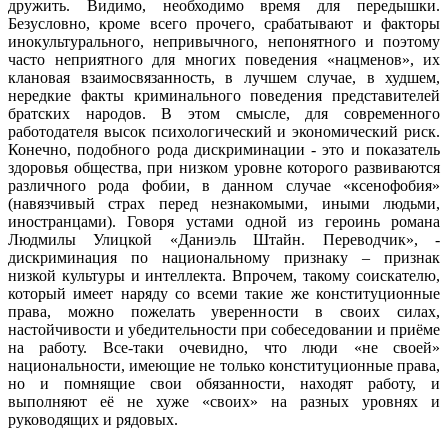
дружить. Видимо, необходимо время для передышки.
Безусловно, кроме всего прочего, срабатывают и факторы
инокультурального, непривычного, непонятного и поэтому
часто неприятного для многих поведения «нацменов», их
клановая взаимосвязанность, в лучшем случае, в худшем,
нередкие факты криминального поведения представителей
братских народов. В этом смысле, для современного
работодателя высок психологический и экономический риск.
Конечно, подобного рода дискриминации - это и показатель
здоровья общества, при низком уровне которого развиваются
различного рода фобии, в данном случае «ксенофобия»
(навязчивый страх перед незнакомыми, иными людьми,
иностранцами). Говоря устами одной из героинь романа
Людмилы Улицкой «Даниэль Штайн. Переводчик», -
дискриминация по национальному признаку – признак
низкой культуры и интеллекта. Впрочем, такому соискателю,
который имеет наряду со всеми такие же конституционные
права, можно пожелать уверенности в своих силах,
настойчивости и убедительности при собеседовании и приёме
на работу. Все-таки очевидно, что люди «не своей»
национальности, имеющие не только конституционные права,
но и помнящие свои обязанности, находят работу, и
выполняют её не хуже «своих» на разных уровнях и
руководящих и рядовых.