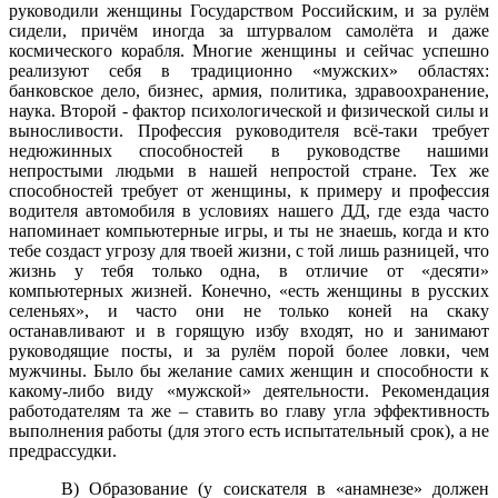
руководили женщины Государством Российским, и за рулём
сидели, причём иногда за штурвалом самолёта и даже
космического корабля. Многие женщины и сейчас успешно
реализуют себя в традиционно «мужских» областях:
банковское дело, бизнес, армия, политика, здравоохранение,
наука. Второй - фактор психологической и физической силы и
выносливости. Профессия руководителя всё-таки требует
недюжинных способностей в руководстве нашими
непростыми людьми в нашей непростой стране. Тех же
способностей требует от женщины, к примеру и профессия
водителя автомобиля в условиях нашего ДД, где езда часто
напоминает компьютерные игры, и ты не знаешь, когда и кто
тебе создаст угрозу для твоей жизни, с той лишь разницей, что
жизнь у тебя только одна, в отличие от «десяти»
компьютерных жизней. Конечно, «есть женщины в русских
селеньях», и часто они не только коней на скаку
останавливают и в горящую избу входят, но и занимают
руководящие посты, и за рулём порой более ловки, чем
мужчины. Было бы желание самих женщин и способности к
какому-либо виду «мужской» деятельности. Рекомендация
работодателям та же – ставить во главу угла эффективность
выполнения работы (для этого есть испытательный срок), а не
предрассудки.
В) Образование (у соискателя в «анамнезе» должен