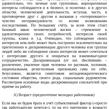
удивительно, что личные или групповые, корпоративные
интересы соблюдаются и в бизнесе, и политике, и в других
областях человеческой деятельности, вступая, часто, в
противоречие друг с другом и вызывая у «потерпевшего»
чувство несправедливости со всеми возможными
последствиями. По большому счёту, за всем этим стоит
базовый закон человеческой жизни – стремление к
удовлетворению своих потребностей, интересов своей
группы, клана и т.д. Очевидно, что соблюдение своих
интересов кем-либо может быть построено исключительно на
притеснении и дискриминации другого человека или группы
людей либо же соблюдение своих интересов может сочетаться
с интересами другого и опираться на взаимовыгодное
сотрудничество. Дискриминация (от лат. discriminatio –
различение, умаление прав человека по расовым, половым,
национальным, религиозным признакам) сама по себе,
безусловно, является симптомом антидемократического
состояния общества, своего рода, социальным рудиментом.
Рассмотрим основные виды дискриминации соискателей при
приёме на работу.
А) Возраст (предпочтение молодых работников)
Если мы не будем брать в учёт субъективный фактор («просто
так работодателю хочется»), то на его претензии к возрасту