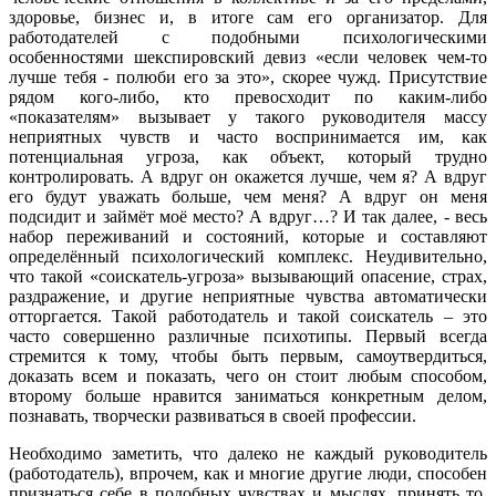
здоровье, бизнес и, в итоге сам его организатор. Для
работодателей с подобными психологическими
особенностями шекспировский девиз «если человек чем-то
лучше тебя - полюби его за это», скорее чужд. Присутствие
рядом кого-либо, кто превосходит по каким-либо
«показателям» вызывает у такого руководителя массу
неприятных чувств и часто воспринимается им, как
потенциальная угроза, как объект, который трудно
контролировать. А вдруг он окажется лучше, чем я? А вдруг
его будут уважать больше, чем меня? А вдруг он меня
подсидит и займёт моё место? А вдруг…? И так далее, - весь
набор переживаний и состояний, которые и составляют
определённый психологический комплекс. Неудивительно,
что такой «соискатель-угроза» вызывающий опасение, страх,
раздражение, и другие неприятные чувства автоматически
отторгается. Такой работодатель и такой соискатель – это
часто совершенно различные психотипы. Первый всегда
стремится к тому, чтобы быть первым, самоутвердиться,
доказать всем и показать, чего он стоит любым способом,
второму больше нравится заниматься конкретным делом,
познавать, творчески развиваться в своей профессии.
Необходимо заметить, что далеко не каждый руководитель
(работодатель), впрочем, как и многие другие люди, способен
признаться себе в подобных чувствах и мыслях, принять то,