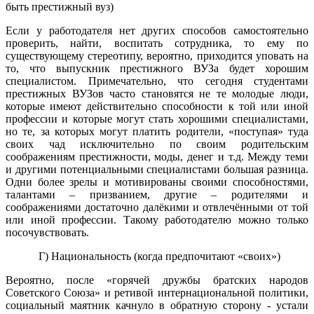
быть престижный вуз)
Если у работодателя нет других способов самостоятельно
проверить, найти, воспитать сотрудника, то ему по
существующему стереотипу, вероятно, приходится уповать на
то, что выпускник престижного ВУЗа будет хорошим
специалистом. Примечательно, что сегодня студентами
престижных ВУЗов часто становятся не те молодые люди,
которые имеют действительно способности к той или иной
профессии и которые могут стать хорошими специалистами,
но те, за которых могут платить родители, «поступая» туда
своих чад исключительно по своим родительским
соображениям престижности, моды, денег и т.д. Между теми
и другими потенциальными специалистами большая разница.
Одни более зрелы и мотивированы своими способностями,
талантами – призванием, другие – родителями и
соображениями достаточно далёкими и отвлечёнными от той
или иной профессии. Такому работодателю можно только
посочувствовать.
Г) Национальность (когда предпочитают «своих»)
Вероятно, после «горячей дружбы братских народов
Советского Союза» и ретивой интернациональной политики,
социальный маятник качнуло в обратную сторону - устали